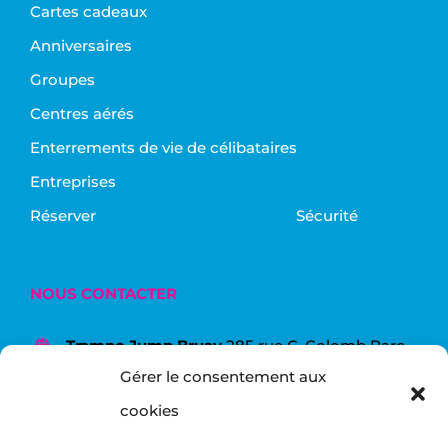
Cartes cadeaux
Anniversaires
Groupes
Centres aérés
Enterrements de vie de célibataires
Entreprises
Réserver
Sécurité
NOUS CONTACTER
Trampo Jump Bruay
285 rue C. Colomb Parc
de la Porte Nord Bruay la Buissière
Gérer le consentement aux
03.21.53.46.82
cookies
bruay@trampojump.fr