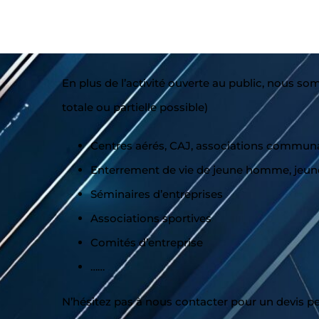
En plus de l’activité ouverte au public, nous s
totale ou partielle possible)
Centres aérés, CAJ, associations commun
Enterrement de vie de jeune homme, jeune 
Séminaires d’entreprises
Associations sportives
Comités d’entreprise
……
N’hésitez pas à nous contacter pour un dev