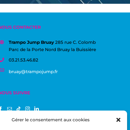
NOUS CONTACTER
Trampo Jump Bruay
285 rue C. Colomb
Parc de la Porte Nord Bruay la Buissière
03.21.53.46.82
bruay@trampojump.fr
NOUS SUIVRE
Gérer le consentement aux cookies