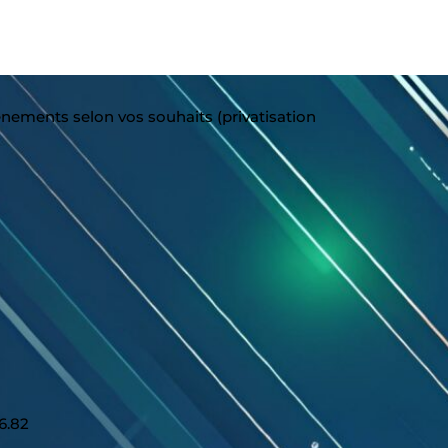
énements selon vos souhaits (privatisation
6.82