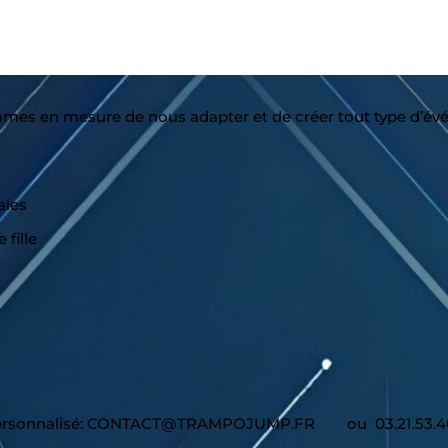
ommes en mesure de nous adapter et de créer tout type d’év
ales
fille
is personnalisé: CONTACT@TRAMPOJUMP.FR ou 03.21.53.4